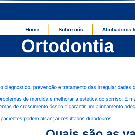
Home
Sobre nós
Alinhadores I
Ortodontia
o diagnóstico, prevenção e tratamento das irregularidades de
r problemas de mordida e melhorar a estética do sorriso. E 
oblemas de crescimento ósseo e garantir um alinhamento ade
pacientes podem alcançar resultados duradouros.
Quais são as v