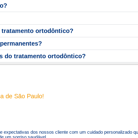
co?
 tratamento ortodôntico?
o permanentes?
is do tratamento ortodôntico?
 SUA AVALIAÇÃ
ca de São Paulo!
e expectativas dos nossos cliente com um cuidado personalizado qu
de um sorriso saudável.